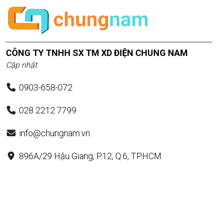
CÔNG TY TNHH SX TM XD ĐIỆN CHUNG NAM
Cập nhật
0903-658-072
028 2212 7799
info@chungnam.vn
896A/29 Hậu Giang, P.12, Q.6, TP.HCM