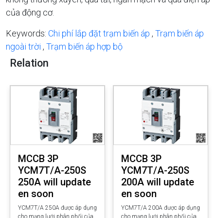
của động cơ.
Keywords:
Chi phí lắp đặt trạm biến áp
,
Trạm biến áp
ngoài trời
,
Trạm biến áp hợp bộ
Relation
MCCB 3P
MCCB 3P
YCM7T/A-250S
YCM7T/A-250S
250A will update
200A will update
en soon
en soon
YCM7T/A 250A được áp dụng
YCM7T/A 200A được áp dụng
cho mạng lưới phân phối của
cho mạng lưới phân phối của